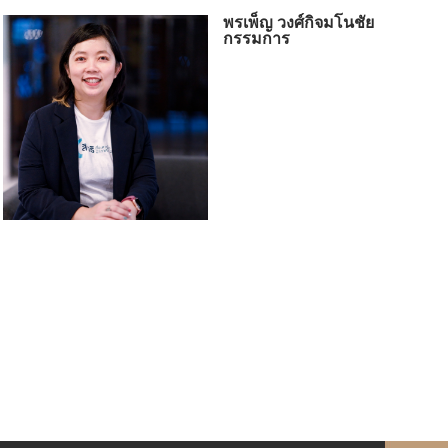
พรเพ็ญ วงศ์กิจมโนชัย
กรรมการ