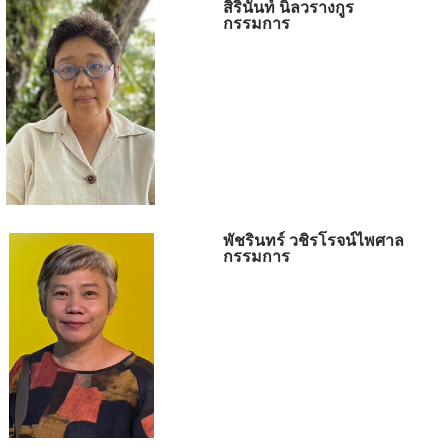
สิรินันท์ นิลวรางกูร
กรรมการ
พัชรินทร์ วชิรโรจน์ไพศาล
กรรมการ