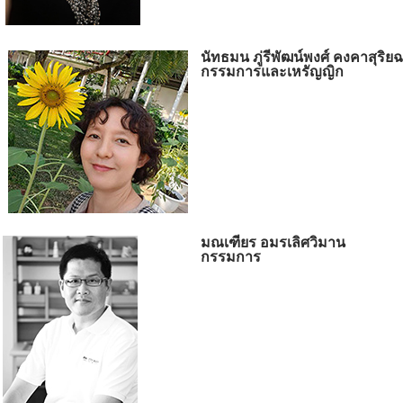
นัทธมน ภู่รีพัฒน์พงศ์ คงคาสุริย
กรรมการและเหรัญญิก
มณเฑียร อมรเลิศวิมาน
กรรมการ