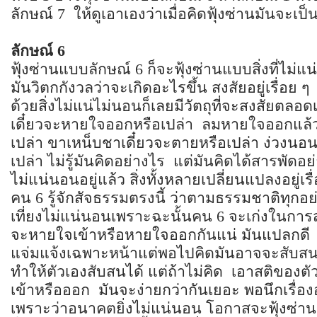
ลักษณ์ 7 ให้ดูเอาเองว่าเมื่อคิดฟุ้งซ่านมันจะเป
ลักษณ์
6
ฟุ้งซ่านแบบลักษณ์ 6 ก็จะฟุ้งซ่านแบบสิ่งที่ไม่แน
มันวิตกกังวลว่าจะเกิดอะไรขึ้น สงสัยอยู่เรื่อย 
ด้วยสิ่งไม่แน่ไม่นอนก็เลยมีวัตถุที่จะสงสัยตล
เดี๋ยวจะหายใจออกหรือเปล่า ลมหายใจออกแล้ว
เปล่า ขาเหน็บชาเดี๋ยวจะตายหรือเปล่า ง่วงนอน
เปล่า ไม่รู้มันคิดอย่างไร แต่มันคิดได้สารพัดอย
ไม่แน่นอนอยู่แล้ว สิ่งทั้งหลายเปลี่ยนแปลงอยู่เร
คน 6 รู้จักสัจธรรมตรงนี้ ว่าตามธรรมชาติทุกอย
เที่ยงไม่แน่นอนเพราะฉะนั้นคน 6 จะเก่งในการส
จะหายใจเข้าหรือหายใจออกกันแน่ มันแปลกดี พอม
แจ่มแจ้งเฉพาะหน้าแต่พอไปคิดมันอาจจะสับสน
ทำให้ตัวเองสับสนได้ แต่ถ้าไม่คิด เอาสติของตั
เข้าหรือออก มันจะง่ายกว่ากันเยอะ พอนึกเรื่อ
เพราะว่าอนาคตยิ่งไม่แน่นอน โอกาสจะฟุ้งซ่านก