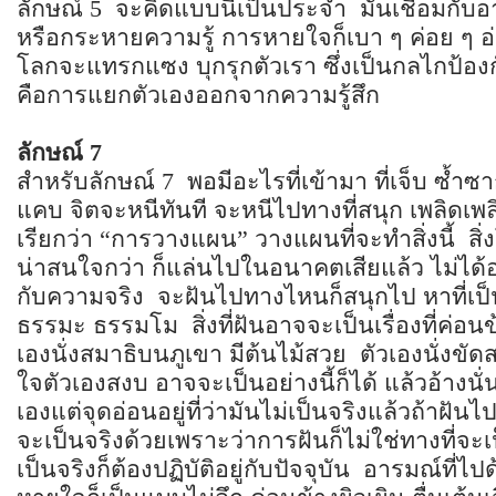
ลักษณ์ 5 จะคิดแบบนี้เป็นประจำ มันเชื่อมกับอา
หรือกระหายความรู้ การหายใจก็เบา ๆ ค่อย ๆ อ
โลกจะแทรกแซง บุกรุกตัวเรา ซึ่งเป็นกลไกป้อ
คือการแยกตัวเองออกจากความรู้สึก
ลักษณ์
7
สำหรับลักษณ์ 7 พอมีอะไรที่เข้ามา ที่เจ็บ ซ้ำซา
แคบ จิตจะหนีทันที จะหนีไปทางที่สนุก เพลิดเพล
เรียกว่า “การวางแผน” วางแผนที่จะทำสิ่งนี้ สิ่งโ
น่าสนใจกว่า ก็แล่นไปในอนาคตเสียแล้ว ไม่ได้อยู่
กับความจริง จะฝันไปทางไหนก็สนุกไป หาที่เป็
ธรรมะ ธรรมโม สิ่งที่ฝันอาจจะเป็นเรื่องที่ค่อ
เองนั่งสมาธิบนภูเขา มีต้นไม้สวย ตัวเองนั่งขัด
ใจตัวเองสงบ อาจจะเป็นอย่างนี้ก็ได้ แล้วอ้างนั
เองแต่จุดอ่อนอยู่ที่ว่ามันไม่เป็นจริงแล้วถ้าฝันไปเ
จะเป็นจริงด้วยเพราะว่าการฝันก็ไม่ใช่ทางที่จะ
เป็นจริงก็ต้องปฏิบัติอยู่กับปัจจุบัน อารมณ์ที่ไ