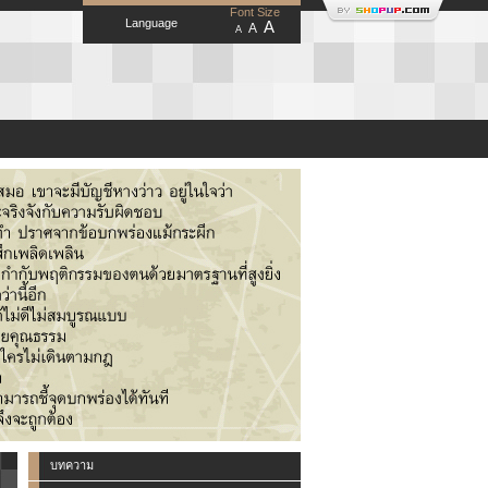
Font Size
Language
A
A
A
บทความ